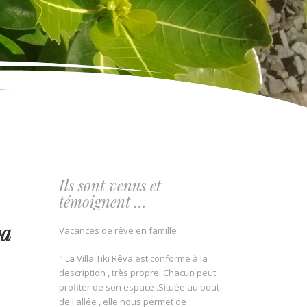
Ils sont venus et
témoignent …
va
Vacances de rêve en famille
" La Villa Tiki Rêva est conforme à la
description , très propre. Chacun peut
profiter de son espace .Située au bout
de l allée , elle nous permet de