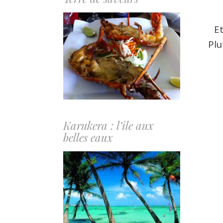
Il
Et
Plu
Karukera : l’ile aux
belles eaux