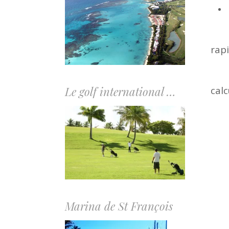
Ecr
rap
Po
calc
Le golf international …
Marina de St François