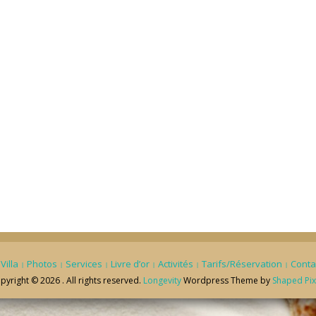
Villa
Photos
Services
Livre d’or
Activités
Tarifs/Réservation
Conta
pyright © 2026 . All rights reserved.
Longevity
Wordpress Theme by
Shaped Pix