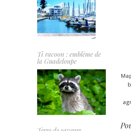
Ti racoon : emblème de
la Guadeloupe
N
Map
b
agr
Pou
Terre de saveurs