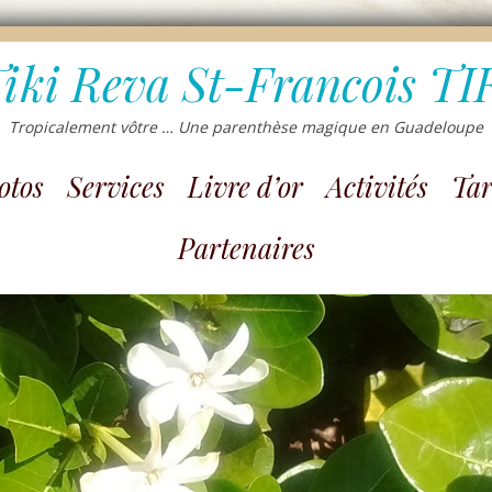
Tiki Reva St-Francois T
Tropicalement vôtre … Une parenthèse magique en Guadeloupe
otos
Services
Livre d’or
Activités
Tar
Partenaires