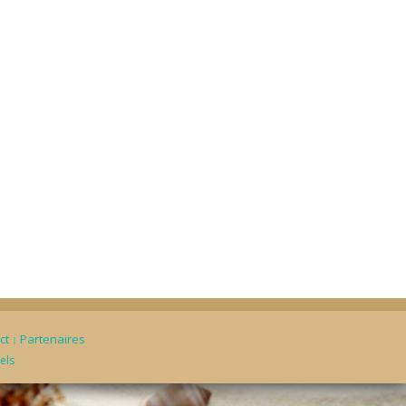
ct
Partenaires
els