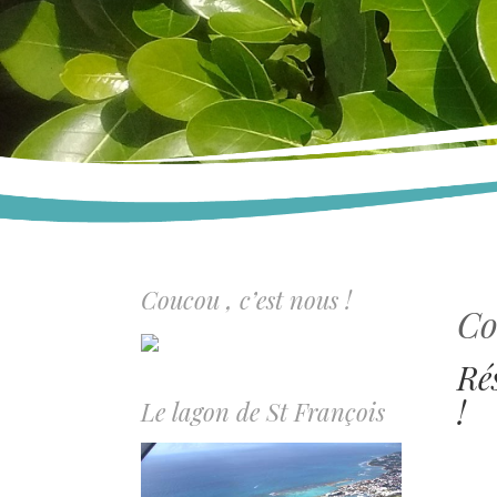
Coucou , c’est nous !
Co
Ré
!
Le lagon de St François